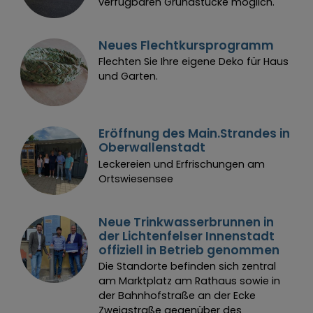
verfügbaren Grundstücke möglich.
(
c
)
T
e
r
e
s
i
a
A
s
a
Neues Flechtkursprogramm
h
m
Flechten Sie Ihre eigene Deko für Haus
und Garten.
Eröffnung des Main.Strandes in
Oberwallenstadt
Leckereien und Erfrischungen am
Ortswiesensee
Neue Trinkwasserbrunnen in
der Lichtenfelser Innenstadt
offiziell in Betrieb genommen
Die Standorte befinden sich zentral
am Marktplatz am Rathaus sowie in
der Bahnhofstraße an der Ecke
Zweigstraße gegenüber des