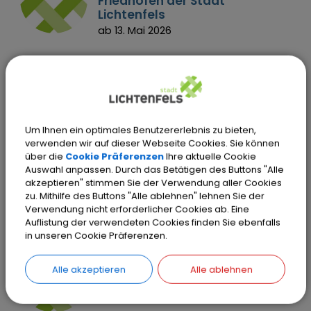
Friedhöfen der Stadt
Lichtenfels
ab 13. Mai 2026
Grüngutannahmestelle in
Isling - Öffnungszeiten ab 20.
Juni 2026
Freitags und samstags ist die
Grüngutannahmestelle geöffnet.
Um Ihnen ein optimales Benutzererlebnis zu bieten,
verwenden wir auf dieser Webseite Cookies. Sie können
über die
Cookie Präferenzen
Ihre aktuelle Cookie
„Zwischen Alltag und Glamour
Auswahl anpassen. Durch das Betätigen des Buttons "Alle
– Modewelten der Barbie-
akzeptieren" stimmen Sie der Verwendung aller Cookies
Puppe“
zu. Mithilfe des Buttons "Alle ablehnen" lehnen Sie der
Ausstellung vom 25. Januar bis 6.
Verwendung nicht erforderlicher Cookies ab. Eine
September 2026 im Stadtschloss.
Auflistung der verwendeten Cookies finden Sie ebenfalls
in unseren Cookie Präferenzen.
Haushaltsplan
Hier finden Sie den aktuellen
Alle akzeptieren
Alle ablehnen
Haushaltsplan