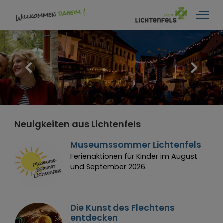
Neuigkeiten aus Lichtenfels
Museumssommer Lichtenfels
Ferienaktionen für Kinder im August
und September 2026.
(
c
)
a
r
a
S
c
h
w
a
Die Kunst des Flechtens
C
b
entdecken