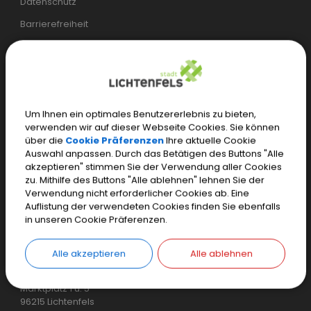
Datenschutz
Barrierefreiheit
Öffentliches WLAN
Öffnungszeiten
Bürgerservice:
Um Ihnen ein optimales Benutzererlebnis zu bieten,
verwenden wir auf dieser Webseite Cookies. Sie können
Mo.–Mi.
07.30 – 17.00 Uhr
über die
Cookie Präferenzen
Ihre aktuelle Cookie
Auswahl anpassen. Durch das Betätigen des Buttons "Alle
Do.
07.30 – 18.00 Uhr
akzeptieren" stimmen Sie der Verwendung aller Cookies
zu. Mithilfe des Buttons "Alle ablehnen" lehnen Sie der
Fr.
07.30 – 12.00 Uhr
Verwendung nicht erforderlicher Cookies ab. Eine
Auflistung der verwendeten Cookies finden Sie ebenfalls
Einwohnermeldeamt, Tourist-Information und weitere
in unseren Cookie Präferenzen.
spezielle Öffnungszeiten
Alle akzeptieren
Alle ablehnen
Stadt Lichtenfels
Marktplatz 1 u. 5
96215 Lichtenfels