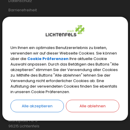
Datenschutz
Barrierefreiheit
Öffentliches WLAN
Öffnungszeiten
Bürgerservice:
Um Ihnen ein optimales Benutzererlebnis zu bieten,
verwenden wir auf dieser Webseite Cookies. Sie können
Mo.–Mi.
07.30 – 17.00 Uhr
über die
Cookie Präferenzen
Ihre aktuelle Cookie
Auswahl anpassen. Durch das Betätigen des Buttons "Alle
Do.
07.30 – 18.00 Uhr
akzeptieren" stimmen Sie der Verwendung aller Cookies
zu. Mithilfe des Buttons "Alle ablehnen" lehnen Sie der
Fr.
07.30 – 12.00 Uhr
Verwendung nicht erforderlicher Cookies ab. Eine
Auflistung der verwendeten Cookies finden Sie ebenfalls
Einwohnermeldeamt, Tourist-Information und weitere
in unseren Cookie Präferenzen.
spezielle Öffnungszeiten
Alle akzeptieren
Alle ablehnen
Stadt Lichtenfels
Marktplatz 1 u. 5
96215 Lichtenfels