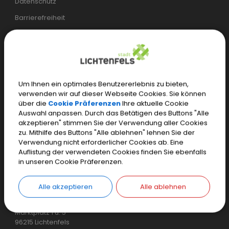
Datenschutz
Barrierefreiheit
Öffentliches WLAN
Öffnungszeiten
Bürgerservice:
Um Ihnen ein optimales Benutzererlebnis zu bieten,
verwenden wir auf dieser Webseite Cookies. Sie können
Mo.–Mi.
07.30 – 17.00 Uhr
über die
Cookie Präferenzen
Ihre aktuelle Cookie
Auswahl anpassen. Durch das Betätigen des Buttons "Alle
Do.
07.30 – 18.00 Uhr
akzeptieren" stimmen Sie der Verwendung aller Cookies
zu. Mithilfe des Buttons "Alle ablehnen" lehnen Sie der
Fr.
07.30 – 12.00 Uhr
Verwendung nicht erforderlicher Cookies ab. Eine
Auflistung der verwendeten Cookies finden Sie ebenfalls
Einwohnermeldeamt, Tourist-Information und weitere
in unseren Cookie Präferenzen.
spezielle Öffnungszeiten
Alle akzeptieren
Alle ablehnen
Stadt Lichtenfels
Marktplatz 1 u. 5
96215 Lichtenfels