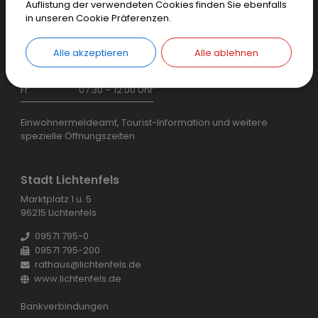
Auflistung der verwendeten Cookies finden Sie ebenfalls
Bürgerservice:
in unseren Cookie Präferenzen.
Mo.–Mi.
07.30 – 17.00 Uhr
Alle akzeptieren
Alle ablehnen
Do.
07.30 – 18.00 Uhr
Fr.
07.30 – 12.00 Uhr
Einwohnermeldeamt, Tourist-Information und weitere
spezielle Öffnungszeiten
Stadt Lichtenfels
Marktplatz 1 u. 5
96215 Lichtenfels
09571 795-0
09571 795-200
rathaus@lichtenfels.de
www.lichtenfels.de
Bankverbindungen