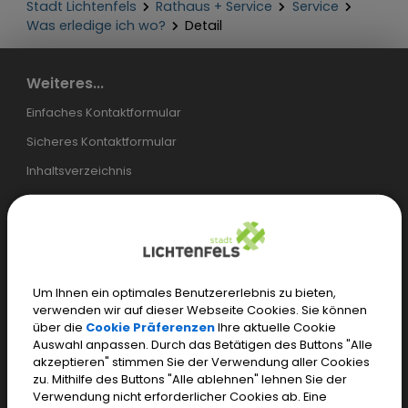
Stadt Lichtenfels
Rathaus + Service
Service
Was erledige ich wo?
Detail
Weiteres...
Einfaches Kontaktformular
Sicheres Kontaktformular
Inhaltsverzeichnis
Login
Cookie Einstellungen
Impressum
Datenschutz
Um Ihnen ein optimales Benutzererlebnis zu bieten,
verwenden wir auf dieser Webseite Cookies. Sie können
Barrierefreiheit
über die
Cookie Präferenzen
Ihre aktuelle Cookie
Auswahl anpassen. Durch das Betätigen des Buttons "Alle
Öffentliches WLAN
akzeptieren" stimmen Sie der Verwendung aller Cookies
zu. Mithilfe des Buttons "Alle ablehnen" lehnen Sie der
Verwendung nicht erforderlicher Cookies ab. Eine
Öffnungszeiten