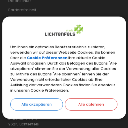
Datenschutz
Barrierefreiheit
Öffentliches WLAN
Öffnungszeiten
Bürgerservice:
Um Ihnen ein optimales Benutzererlebnis zu bieten,
verwenden wir auf dieser Webseite Cookies. Sie können
Mo.–Mi.
07.30 – 17.00 Uhr
über die
Cookie Präferenzen
Ihre aktuelle Cookie
Auswahl anpassen. Durch das Betätigen des Buttons "Alle
Do.
07.30 – 18.00 Uhr
akzeptieren" stimmen Sie der Verwendung aller Cookies
zu. Mithilfe des Buttons "Alle ablehnen" lehnen Sie der
Fr.
07.30 – 12.00 Uhr
Verwendung nicht erforderlicher Cookies ab. Eine
Auflistung der verwendeten Cookies finden Sie ebenfalls
Einwohnermeldeamt, Tourist-Information und weitere
in unseren Cookie Präferenzen.
spezielle Öffnungszeiten
Alle akzeptieren
Alle ablehnen
Stadt Lichtenfels
Marktplatz 1 u. 5
96215 Lichtenfels