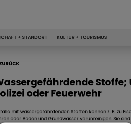
SCHAFT + STANDORT
KULTUR + TOURISMUS
ZURÜCK
assergefährdende Stoffe; 
olizei oder Feuerwehr
fälle mit wassergefährdenden Stoffen können z. B. zu Fi
hren oder Boden und Grundwasser verunreinigen. Sie sind 
lizei oder der Feuerwehr (Notruf 110 oder 112) zu melden. D