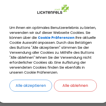
uerwehr ergreift dann Maßnahmen zur unmittelbaren
fahrenabwehr.
Langbeschreibung
Um Ihnen ein optimales Benutzererlebnis zu bieten,
verwenden wir auf dieser Webseite Cookies. Sie
Fristen
können über die
Cookie Präferenzen
Ihre aktuelle
Cookie Auswahl anpassen. Durch das Betätigen
des Buttons "Alle akzeptieren" stimmen Sie der
Rechtsgrundlagen
Verwendung aller Cookies zu. Mithilfe des Buttons
"Alle ablehnen" lehnen Sie der Verwendung nicht
erforderlicher Cookies ab. Eine Auflistung der
Verantwortliche Behörde
verwendeten Cookies finden Sie ebenfalls in
unseren Cookie Präferenzen.
Alle akzeptieren
Alle ablehnen
adt Lichtenfels
Rathaus + Service
Service
Was erle