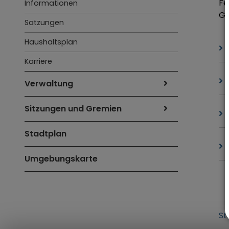
Fe
Informationen
Ge
Satzungen
Haushaltsplan
Karriere
Verwaltung
Sitzungen und Gremien
Stadtplan
Umgebungskarte
St