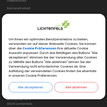
Datenschutz
Barrierefreiheit
Öffentliches WLAN
Öffnungszeiten
Bürgerservice:
Um Ihnen ein optimales Benutzererlebnis zu bieten,
verwenden wir auf dieser Webseite Cookies. Sie können
Mo.–Mi.
07.30 – 17.00 Uhr
über die
Cookie Präferenzen
Ihre aktuelle Cookie
Auswahl anpassen. Durch das Betätigen des Buttons "Alle
Do.
07.30 – 18.00 Uhr
akzeptieren" stimmen Sie der Verwendung aller Cookies
zu. Mithilfe des Buttons "Alle ablehnen" lehnen Sie der
Fr.
07.30 – 12.00 Uhr
Verwendung nicht erforderlicher Cookies ab. Eine
Auflistung der verwendeten Cookies finden Sie ebenfalls
Einwohnermeldeamt, Tourist-Information und weitere
in unseren Cookie Präferenzen.
spezielle Öffnungszeiten
Alle akzeptieren
Alle ablehnen
Stadt Lichtenfels
Marktplatz 1 u. 5
96215 Lichtenfels