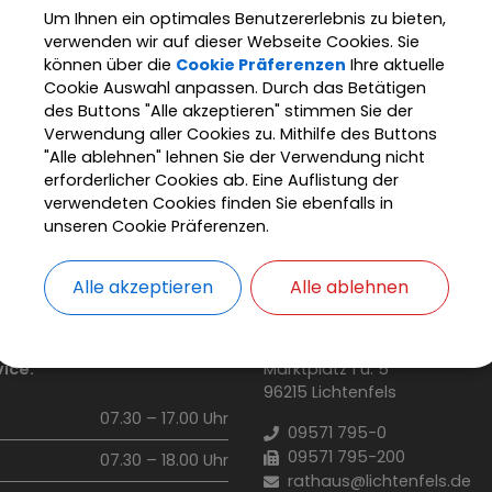
Um Ihnen ein optimales Benutzererlebnis zu bieten,
verwenden wir auf dieser Webseite Cookies. Sie
können über die
Cookie Präferenzen
Ihre aktuelle
Cookie Auswahl anpassen. Durch das Betätigen
des Buttons "Alle akzeptieren" stimmen Sie der
Verwendung aller Cookies zu. Mithilfe des Buttons
"Alle ablehnen" lehnen Sie der Verwendung nicht
erforderlicher Cookies ab. Eine Auflistung der
verwendeten Cookies finden Sie ebenfalls in
unseren Cookie Präferenzen.
adt Lichtenfels
Rathaus + Service
Verwaltung
Sac
Alle akzeptieren
Alle ablehnen
szeiten
Stadt Lichtenfels
ice:
Marktplatz 1 u. 5
96215 Lichtenfels
07.30 – 17.00 Uhr
09571 795-0
09571 795-200
07.30 – 18.00 Uhr
rathaus@lichtenfels.de