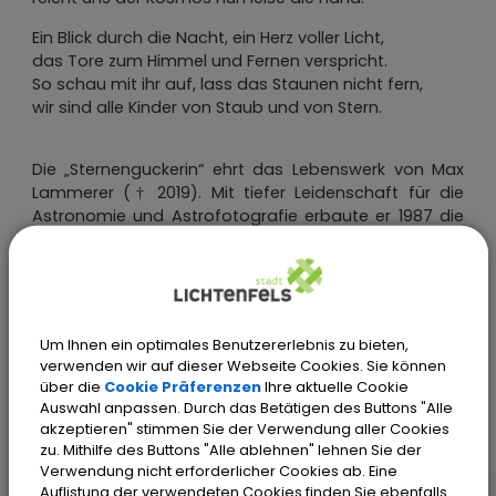
Ein Blick durch die Nacht, ein Herz voller Licht,
das Tore zum Himmel und Fernen verspricht.
So schau mit ihr auf, lass das Staunen nicht fern,
wir sind alle Kinder von Staub und von Stern.
Die „Sternenguckerin“ ehrt das Lebenswerk von Max
Lammerer († 2019). Mit tiefer Leidenschaft für die
Astronomie und Astrofotografie erbaute er 1987 die
Sternwarte in Köttel. Als Lehrer gab er sein Wissen mit
großer Hingabe in Führungen und Kursen weiter.
Um Ihnen ein optimales Benutzererlebnis zu bieten,
Künstlerin: Irmgard Wissing, Bad Bevensen
verwenden wir auf dieser Webseite Cookies. Sie können
über die
Cookie Präferenzen
Ihre aktuelle Cookie
Auswahl anpassen. Durch das Betätigen des Buttons "Alle
akzeptieren" stimmen Sie der Verwendung aller Cookies
Stadt Lichtenfels
Kultur + Tourismus
zu. Mithilfe des Buttons "Alle ablehnen" lehnen Sie der
Flechtkultur
Verwendung nicht erforderlicher Cookies ab. Eine
Flechtwerke in Lichtenfels und Ortsteilen
Auflistung der verwendeten Cookies finden Sie ebenfalls