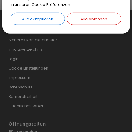
Die Sternguckerin
in unseren Cookie Präferenzen.
Alle akzeptieren
Alle ablehnen
Weiteres...
Einfaches Kontaktformular
Sicheres Kontaktformular
Inhaltsverzeichnis
Login
Cookie Einstellungen
Impressum
Datenschutz
Barrierefreiheit
Öffentliches WLAN
Öffnungszeiten
Bürgerservice: