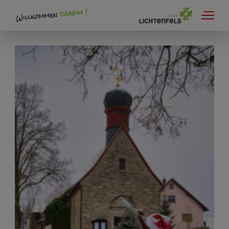
Flechtkultur
Stadt Lichtenfels, Claudia Dressel
Korbmarkt
`S Körbla
Playmobil Sonderfigur
Flechtwerke in Lichtenfels und Ortsteilen
Flechtkurse in Lichtenfels
Korbflechter
Pfad der Flechtkultur
ZEF
Flechtwerke aus aller Welt