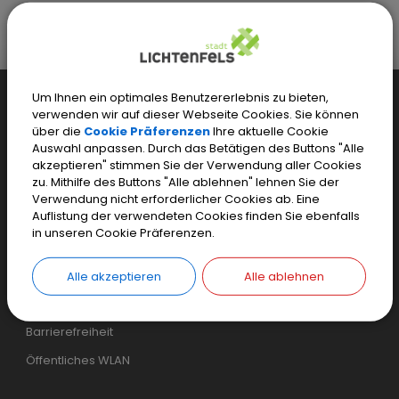
Stadt Lichtenfels
Leben + Wohnen
Freizeit
Merania Hallenbad
Kurse
Schwimmkurs
Um Ihnen ein optimales Benutzererlebnis zu bieten,
Weiteres...
verwenden wir auf dieser Webseite Cookies. Sie können
über die
Cookie Präferenzen
Ihre aktuelle Cookie
Einfaches Kontaktformular
Auswahl anpassen. Durch das Betätigen des Buttons "Alle
Sicheres Kontaktformular
akzeptieren" stimmen Sie der Verwendung aller Cookies
zu. Mithilfe des Buttons "Alle ablehnen" lehnen Sie der
Inhaltsverzeichnis
Verwendung nicht erforderlicher Cookies ab. Eine
Auflistung der verwendeten Cookies finden Sie ebenfalls
Login
in unseren Cookie Präferenzen.
Cookie Einstellungen
Impressum
Alle akzeptieren
Alle ablehnen
Datenschutz
Barrierefreiheit
Öffentliches WLAN