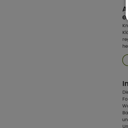
A
e
Kn
Kl
re
he
I
Di
F
W
Ba
un
Un