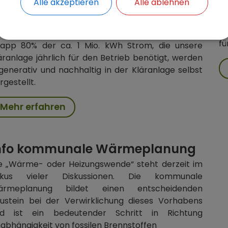
Alle akzeptieren
Alle ablehnen
uf dem Weg zur
E
nergieautarken Kläranlage
Au
fü
app 80% der ca. 1 Mio. kWh Strom, die unsere
äranlage jährlich für den Betrieb benötigt, werden
generativ und nachhaltig in der Kläranlage selbst
rgestellt.
Mehr erfahren
nfo kommunale Wärmeplanung
e „Wärme- oder Heizungswende“ steht derzeit im
okus vieler Diskussionen. Die kommunale
ärmeplanung bildet einen entscheidenden
ustein bei der Verwirklichung dieses Vorhabens
d ist ein bedeutender Schritt in Richtung
abhängigkeit von fossilen Brennstoffen