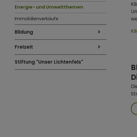
Kl
Energie- und Umweltthemen
Um
we
Immobilienverkäufe
Kl
Bildung
Freizeit
Stiftung "Unser Lichtenfels"
B
D
Di
St