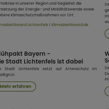
imakrise in unserer Region und begleitet die
D
setzung der Energie- und Mobilitätswende sowie
ge
itere Klimaschutzmaßnahmen vor Ort
In
we
imadashboard Lichtenfels | Klimadashboard.de
lühpakt Bayern -
W
S
ie Stadt Lichtenfels ist dabei
De
e Stadt Lichtenfels setzt auf Artenschutz im
De
adtgrün.
Ph
Mehr erfahren