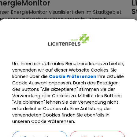
nergieMonitor
L
S
eser EnergieMonitor visualisiert den im Stadtgebiet
zeugten und verbrauchten Strom in Echtzeit .
Di
d
Mehr erfahren
St
Um Ihnen ein optimales Benutzererlebnis zu bieten,
verwenden wir auf dieser Webseite Cookies. Sie
limaprojektfonds
D
können über die
Cookie Präferenzen
Ihre aktuelle
Cookie Auswahl anpassen. Durch das Betätigen
chtenfels investiert in klimaschützende Projekte
D
des Buttons "Alle akzeptieren" stimmen Sie der
rch den Klimaprojektfonds.
An
Verwendung aller Cookies zu. Mithilfe des Buttons
u
"Alle ablehnen" lehnen Sie der Verwendung nicht
B
Mehr erfahren
erforderlicher Cookies ab. Eine Auflistung der
verwendeten Cookies finden Sie ebenfalls in
unseren Cookie Präferenzen.