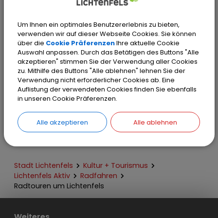
Alle Touren sind auch auf der Online-Plattform
Komoot, einem Routenplaner mit Navigations-App,
Um Ihnen ein optimales Benutzererlebnis zu bieten,
eingetragen. Im Heft finden sich dazu mit Hilfe von
verwenden wir auf dieser Webseite Cookies. Sie können
QR-Codes die direkten Links zu den Routen. So kann
über die
Cookie Präferenzen
Ihre aktuelle Cookie
man sich die Touren auch mit dem Smartphone
Auswahl anpassen. Durch das Betätigen des Buttons "Alle
akzeptieren" stimmen Sie der Verwendung aller Cookies
navigieren lassen.
zu. Mithilfe des Buttons "Alle ablehnen" lehnen Sie der
Verwendung nicht erforderlicher Cookies ab. Eine
Auflistung der verwendeten Cookies finden Sie ebenfalls
Die kostenlose Broschüre ist bei der Tourist-
in unseren Cookie Präferenzen.
Information Lichtenfels in der Bamberger Straße 3a
erhältlich.
Alle akzeptieren
Alle ablehnen
Stadt Lichtenfels
Kultur + Tourismus
Lichtenfels Aktiv
Radfahren
Radtouren um Lichtenfels
Weiteres...