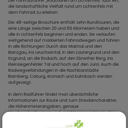
Der Fahrradführer „Radtouren um Lichtenfels“ lädt ein,
die landschaftliche Vielfalt rund um Lichtenfels mit
dem Fahrrad zu erleben.
Die 48-seitige Broschüre enthält zehn Rundtouren, die
eine Länge zwischen 20 und 65 Kilometern haben und
alle in Lichtenfels beginnen und enden. Sie verlaufen
weitgehend auf markierten Fahrradwegen und führen
in alle Richtungen: Durch das Maintal und den
Banzgau, ins Leuchsental, in den Lautergrund und den
Itzgrund, an die Rodach, auf den Ebnether Berg, ins
Kleinziegenfelder Tal und hoch auf den Jura. Auch die
Radwegverbindungen in die Nachbarstädte
Bamberg, Coburg, Kronach und Kulmbach werden
aufgezeigt.
In dem Radführer findet man übersichtliche
Informationen zur Route und zum Streckencharakter,
die Höhenmeterangaben, genaue
Wegbeschreibungen und viel Wissenswertes zu den
Sehenswürdigkeiten und den kulturellen Schätzen der
Region“.