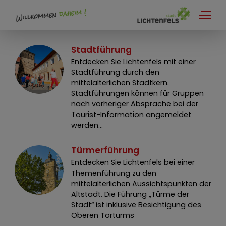
Kultur + Tourismus
Stadtführung
Lichtenfels entdecken
Entdecken Sie Lichtenfels mit einer
Stadtführung durch den
Flechtkultur
mittelalterlichen Stadtkern.
Stadtführungen können für Gruppen
Lichtenfels Aktiv
nach vorheriger Absprache bei der
Tourist-Information angemeldet
Übernachten
werden...
S
t
a
d
L
i
c
h
t
e
n
f
e
l
Campingplatz Maincamping
Türmerführung
t
s
Trekkingplatz Vierzehnheiligen
Entdecken Sie Lichtenfels bei einer
Themenführung zu den
M
o
r
a
r
d
A
r
c
h
i
t
e
k
t
u
r
b
ü
r
o
L
i
c
h
t
e
n
f
e
l
Veranstaltungen
mittelalterlichen Aussichtspunkten der
Altstadt. Die Führung „Türme der
Veranstaltungsorte
Stadt“ ist inklusive Besichtigung des
Oberen Torturms
Ausflugsziele Obermain Jura-Gebiet