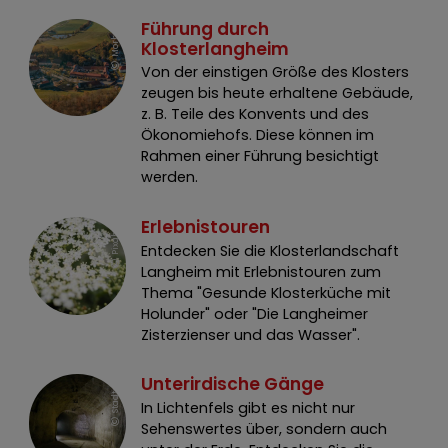
Führung durch
Gastronomie
h
s
Klosterlangheim
Service & Kontakt
Von der einstigen Größe des Klosters
zeugen bis heute erhaltene Gebäude,
z. B. Teile des Konvents und des
Ökonomiehofs. Diese können im
Rahmen einer Führung besichtigt
werden.
Erlebnistouren
P
i
x
a
a
b
y
Entdecken Sie die Klosterlandschaft
Langheim mit Erlebnistouren zum
S
t
a
d
L
i
c
h
t
e
n
f
e
l
s
_
D
r
e
s
s
e
l
C
l
a
u
d
i
Thema "Gesunde Klosterküche mit
Holunder" oder "Die Langheimer
Zisterzienser und das Wasser".
Unterirdische Gänge
t
a
In Lichtenfels gibt es nicht nur
Sehenswertes über, sondern auch