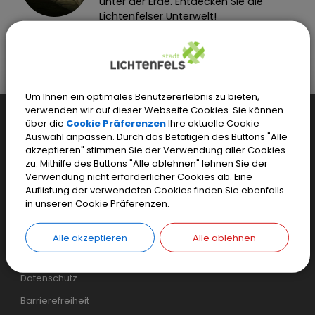
unter der Erde. Entdecken Sie die
Lichtenfelser Unterwelt!
Stadt Lichtenfels
Kultur + Tourismus
Lichtenfels entdecken
Führungen
Um Ihnen ein optimales Benutzererlebnis zu bieten,
verwenden wir auf dieser Webseite Cookies. Sie können
Weiteres...
über die
Cookie Präferenzen
Ihre aktuelle Cookie
Auswahl anpassen. Durch das Betätigen des Buttons "Alle
Einfaches Kontaktformular
akzeptieren" stimmen Sie der Verwendung aller Cookies
zu. Mithilfe des Buttons "Alle ablehnen" lehnen Sie der
Sicheres Kontaktformular
Verwendung nicht erforderlicher Cookies ab. Eine
Inhaltsverzeichnis
Auflistung der verwendeten Cookies finden Sie ebenfalls
in unseren Cookie Präferenzen.
Login
Cookie Einstellungen
Alle akzeptieren
Alle ablehnen
Impressum
Datenschutz
Barrierefreiheit