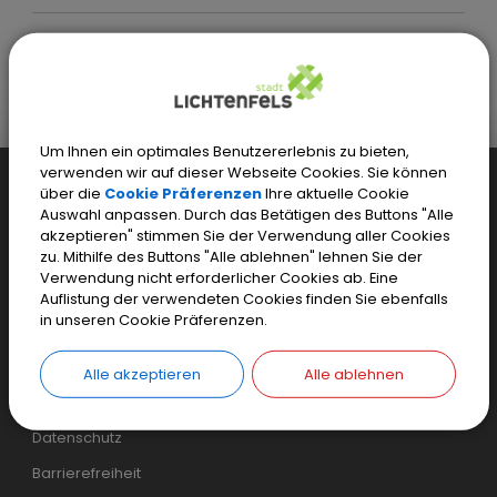
Stadt Lichtenfels
Leben + Wohnen
Freizeit
Merania Hallenbad
Kurse
Aqua-Jogging-Kurs Donnerstagabend
Um Ihnen ein optimales Benutzererlebnis zu bieten,
verwenden wir auf dieser Webseite Cookies. Sie können
Weiteres...
über die
Cookie Präferenzen
Ihre aktuelle Cookie
Auswahl anpassen. Durch das Betätigen des Buttons "Alle
Einfaches Kontaktformular
akzeptieren" stimmen Sie der Verwendung aller Cookies
zu. Mithilfe des Buttons "Alle ablehnen" lehnen Sie der
Sicheres Kontaktformular
Verwendung nicht erforderlicher Cookies ab. Eine
Inhaltsverzeichnis
Auflistung der verwendeten Cookies finden Sie ebenfalls
in unseren Cookie Präferenzen.
Login
Cookie Einstellungen
Alle akzeptieren
Alle ablehnen
Impressum
Datenschutz
Barrierefreiheit