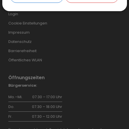
Inhaltsverzeichnis
Login
Cookie Einstellungen
Impressum
Datenschutz
Barrierefreiheit
Öffentliches WLAN
Öffnungszeiten
Bürgerservice:
Mo.–Mi.
07.30 – 17.00 Uhr
Do.
07.30 – 18.00 Uhr
Fr.
07.30 – 12.00 Uhr