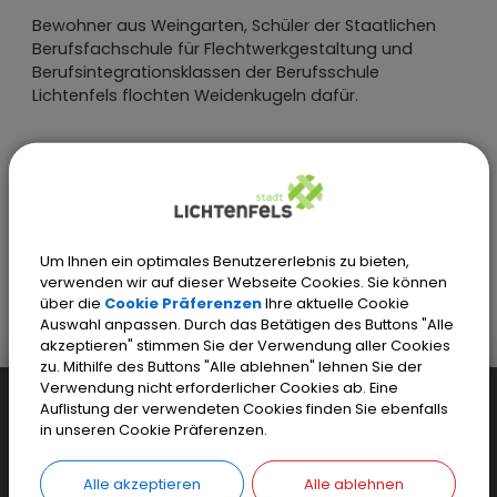
Bewohner aus Weingarten, Schüler der Staatlichen
Berufsfachschule für Flechtwerkgestaltung und
Berufsintegrationsklassen der Berufsschule
Lichtenfels flochten Weidenkugeln dafür.
Künstlerin: Irmgard Wissing, Bad Bevensen
Um Ihnen ein optimales Benutzererlebnis zu bieten,
Stadt Lichtenfels
Kultur + Tourismus
verwenden wir auf dieser Webseite Cookies. Sie können
Flechtkultur
über die
Cookie Präferenzen
Ihre aktuelle Cookie
Flechtwerke in Lichtenfels und Ortsteilen
Auswahl anpassen. Durch das Betätigen des Buttons "Alle
Die Weintraube
akzeptieren" stimmen Sie der Verwendung aller Cookies
zu. Mithilfe des Buttons "Alle ablehnen" lehnen Sie der
Verwendung nicht erforderlicher Cookies ab. Eine
Weiteres...
Auflistung der verwendeten Cookies finden Sie ebenfalls
in unseren Cookie Präferenzen.
Einfaches Kontaktformular
Sicheres Kontaktformular
Alle akzeptieren
Alle ablehnen