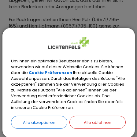
abgeben, gehen wir davon aus, dass aus Ihrer Sicht
keine Bedenken oder Anregungen bestehen.
Für Rückfragen stehen Ihnen Herr Pülz (09571/795-
165) und Herr Hofmann (09571/795-180) gerne zur
Verfügung.
Mit freundlichen Grüßen
Gehrhard Pülz
Um Ihnen ein optimales Benutzererlebnis zu bieten,
Stadtbaumeister
verwenden wir auf dieser Webseite Cookies. Sie können
über die
Cookie Präferenzen
Ihre aktuelle Cookie
ISEK LIF_Fortschreibung ISEK.pdf
Auswahl anpassen. Durch das Betätigen des Buttons "Alle
akzeptieren" stimmen Sie der Verwendung aller Cookies
zu. Mithilfe des Buttons "Alle ablehnen" lehnen Sie der
ISEK
Verwendung nicht erforderlicher Cookies ab. Eine
LIF_Fortschreibung_Einzelhandelskonzept.
Auflistung der verwendeten Cookies finden Sie ebenfalls
pdf
in unseren Cookie Präferenzen.
ISEK LIF_Grünordnungskonzept.pdf
Alle akzeptieren
Alle ablehnen
ISEK LIF_Teilraumkonzept AM